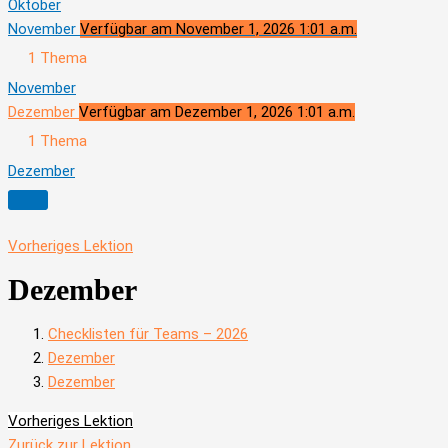
Oktober
November
Verfügbar am November 1, 2026 1:01 a.m.
Ausklappen
November
1 Thema
November
Dezember
Verfügbar am Dezember 1, 2026 1:01 a.m.
Zusammenklappen
Dezember
1 Thema
Dezember
Vorheriges Lektion
Dezember
Checklisten für Teams – 2026
Dezember
Dezember
Vorheriges Lektion
Zurück zur Lektion