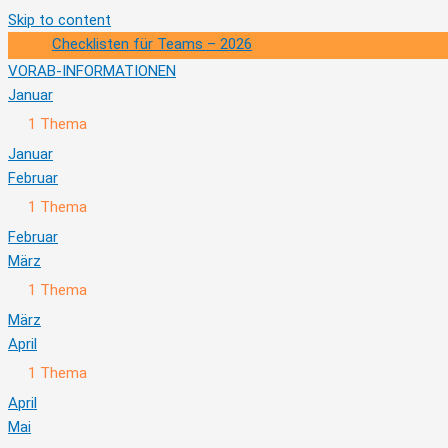
Skip to content
Checklisten für Teams – 2026
VORAB-INFORMATIONEN
Januar
Ausklappen
Januar
1 Thema
Januar
Februar
Ausklappen
Februar
1 Thema
Februar
März
Ausklappen
März
1 Thema
März
April
Ausklappen
April
1 Thema
April
Mai