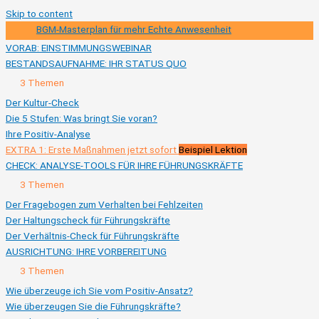
Skip to content
BGM-Masterplan für mehr Echte Anwesenheit
VORAB: EINSTIMMUNGSWEBINAR
BESTANDSAUFNAHME: IHR STATUS QUO
Ausklappen
BESTANDSAUFNAHME:
3 Themen
IHR
STATUS
Der Kultur-Check
QUO
Die 5 Stufen: Was bringt Sie voran?
Ihre Positiv-Analyse
EXTRA 1: Erste Maßnahmen jetzt sofort
Beispiel Lektion
CHECK: ANALYSE-TOOLS FÜR IHRE FÜHRUNGSKRÄFTE
Ausklappen
CHECK:
3 Themen
ANALYSE-
TOOLS
Der Fragebogen zum Verhalten bei Fehlzeiten
FÜR
Der Haltungscheck für Führungskräfte
IHRE
FÜHRUNGSKRÄFTE
Der Verhältnis-Check für Führungskräfte
AUSRICHTUNG: IHRE VORBEREITUNG
Ausklappen
AUSRICHTUNG:
3 Themen
IHRE
VORBEREITUNG
Wie überzeuge ich Sie vom Positiv-Ansatz?
Wie überzeugen Sie die Führungskräfte?