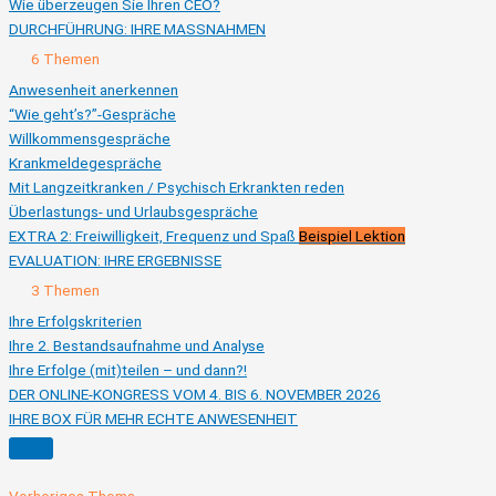
Wie überzeugen Sie Ihren CEO?
DURCHFÜHRUNG: IHRE MASSNAHMEN
Ausklappen
DURCHFÜHRUNG:
6 Themen
IHRE
MASSNAHMEN
Anwesenheit anerkennen
“Wie geht’s?”-Gespräche
Willkommensgespräche
Krankmeldegespräche
Mit Langzeitkranken / Psychisch Erkrankten reden
Überlastungs- und Urlaubsgespräche
EXTRA 2: Freiwilligkeit, Frequenz und Spaß
Beispiel Lektion
EVALUATION: IHRE ERGEBNISSE
Ausklappen
EVALUATION:
3 Themen
IHRE
ERGEBNISSE
Ihre Erfolgskriterien
Ihre 2. Bestandsaufnahme und Analyse
Ihre Erfolge (mit)teilen – und dann?!
DER ONLINE-KONGRESS VOM 4. BIS 6. NOVEMBER 2026
IHRE BOX FÜR MEHR ECHTE ANWESENHEIT