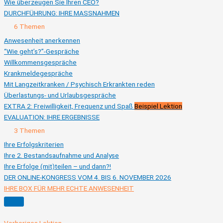
Wie überzeugen Sie Ihren CEO?
DURCHFÜHRUNG: IHRE MASSNAHMEN
Ausklappen
DURCHFÜHRUNG:
6 Themen
IHRE
MASSNAHMEN
Anwesenheit anerkennen
“Wie geht’s?”-Gespräche
Willkommensgespräche
Krankmeldegespräche
Mit Langzeitkranken / Psychisch Erkrankten reden
Überlastungs- und Urlaubsgespräche
EXTRA 2: Freiwilligkeit, Frequenz und Spaß
Beispiel Lektion
EVALUATION: IHRE ERGEBNISSE
Ausklappen
EVALUATION:
3 Themen
IHRE
ERGEBNISSE
Ihre Erfolgskriterien
Ihre 2. Bestandsaufnahme und Analyse
Ihre Erfolge (mit)teilen – und dann?!
DER ONLINE-KONGRESS VOM 4. BIS 6. NOVEMBER 2026
IHRE BOX FÜR MEHR ECHTE ANWESENHEIT