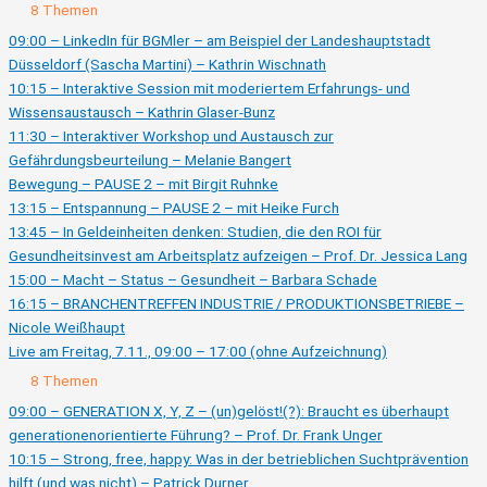
Ausklappen
Live
8 Themen
am
Donnerstag,
09:00 – LinkedIn für BGMler – am Beispiel der Landeshauptstadt
6.11.,
Düsseldorf (Sascha Martini) – Kathrin Wischnath
09:00
–
10:15 – Interaktive Session mit moderiertem Erfahrungs- und
17:00
(ohne
Wissensaustausch – Kathrin Glaser-Bunz
Aufzeichnung)
11:30 – Interaktiver Workshop und Austausch zur
Gefährdungsbeurteilung – Melanie Bangert
Bewegung – PAUSE 2 – mit Birgit Ruhnke
13:15 – Entspannung – PAUSE 2 – mit Heike Furch
13:45 – In Geldeinheiten denken: Studien, die den ROI für
Gesundheitsinvest am Arbeitsplatz aufzeigen – Prof. Dr. Jessica Lang
15:00 – Macht – Status – Gesundheit – Barbara Schade
16:15 – BRANCHENTREFFEN INDUSTRIE / PRODUKTIONSBETRIEBE –
Nicole Weißhaupt
Live am Freitag, 7.11., 09:00 – 17:00 (ohne Aufzeichnung)
Ausklappen
Live
8 Themen
am
Freitag,
09:00 – GENERATION X, Y, Z – (un)gelöst!(?): Braucht es überhaupt
7.11.,
generationenorientierte Führung? – Prof. Dr. Frank Unger
09:00
–
10:15 – Strong, free, happy: Was in der betrieblichen Suchtprävention
17:00
(ohne
hilft (und was nicht) – Patrick Durner