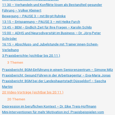
Aufzeichnung)
11:30 – Verhandeln und Konflikte lösen als Bestandteil gesunder
Führung – Volker Kleinert
Bewegung – PAUSE 3 – mit Birgit Ruhnke
13:15 – Entspannung – PAUSE 3 – mit Heike Furch
13:45 – BEM – Endlich Zeit für Ihre Fragen – Karolin Schilp
15:00 – ADHS und Neurodiversität im Business – Dr. Jörg-Peter
Schröder
16:15 – Abschluss- und Jubelstunde mit Trainer:innen-Schein-
Verleihung
3 Praxisberichte (sichtbar bis 20.11.)
Ausklappen
3
3 Themen
Praxisberichte
(sichtbar
Praxisbericht: BGM-Einführung in einem Seniorenzentrum – Simone Milz
bis
Praxisbericht: Gesund Führen in der Arbeitsagentur – Eva-Maria Jonas
20.11.)
Praxisbericht: BGM bei der Landeshauptstadt Düsseldorf – Sascha
Martini
20 Video-Vorträge (sichtbar bis 20.11.)
Zusammenklappen
20
20 Themen
Video-
Vorträge
Depression im beruflichen Kontext – Dr. Eike Treis-Hoffmann
(sichtbar
Mini-Interventionen für mehr Motivation incl. Praxisbeispielen vom
bis