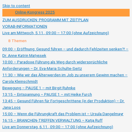
Skip to content
Online-Kongress 2025
ZUM AUSDRUCKEN: PROGRAMM MIT ZEITPLAN
VORAB-INFORMATIONEN
Live am Mittwoch, 5.11., 09:00 – 17:00 (ohne Aufzeichnung)
Ausklappen
Live
8 Themen
am
Mittwoch,
09:00 – Eröffnung: Gesund führen – und dadurch Fehlzeiten senken?! –
5.11.,
Dr. Anne Katrin Matyssek
09:00
–
10:00 – Paradoxe Führung als Weg durch widersprüchliche
17:00
(ohne
Anforderungen – Dr. Eva-Maria Schulte-Seitz
Aufzeichnung)
11:30 – Wie wir das Älterwerden im Job zu unserem Gewinn machen –
Carola Kleinschmidt
Bewegung – PAUSE 1 – mit Birgit Ruhnke
13:15 – Entspannung – PAUSE 1 – mit Heike Furch
13:45 – Gesund Führen für Fortgeschrittene (in der Produktion) – Dr.
Jana Loos
15:00 – Wenn die Führungkraft das Problem ist – Ursula Dangelmayr
16:15 – BRANCHEN-TREFFEN VERWALTUNG – Katja Ruff
Live am Donnerstag, 6.11., 09:00 – 17:00 (ohne Aufzeichnung)