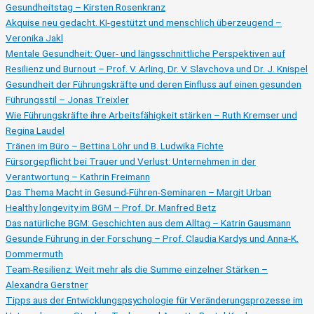
20.11.)
Gesundheitstag – Kirsten Rosenkranz
Akquise neu gedacht. KI-gestützt und menschlich überzeugend –
Veronika Jakl
Mentale Gesundheit: Quer- und längsschnittliche Perspektiven auf
Resilienz und Burnout – Prof. V. Arling, Dr. V. Slavchova und Dr. J. Knispel
Gesundheit der Führungskräfte und deren Einfluss auf einen gesunden
Führungsstil – Jonas Treixler
Wie Führungskräfte ihre Arbeitsfähigkeit stärken – Ruth Kremser und
Regina Laudel
Tränen im Büro – Bettina Löhr und B. Ludwika Fichte
Fürsorgepflicht bei Trauer und Verlust: Unternehmen in der
Verantwortung – Kathrin Freimann
Das Thema Macht in Gesund-Führen-Seminaren – Margit Urban
Healthy longevity im BGM – Prof. Dr. Manfred Betz
Das natürliche BGM: Geschichten aus dem Alltag – Katrin Gausmann
Gesunde Führung in der Forschung – Prof. Claudia Kardys und Anna-K.
Dommermuth
Team-Resilienz: Weit mehr als die Summe einzelner Stärken –
Alexandra Gerstner
Tipps aus der Entwicklungspsychologie für Veränderungsprozesse im