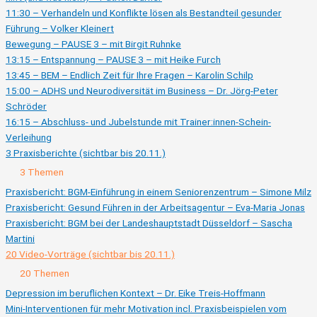
Aufzeichnung)
11:30 – Verhandeln und Konflikte lösen als Bestandteil gesunder
Führung – Volker Kleinert
Bewegung – PAUSE 3 – mit Birgit Ruhnke
13:15 – Entspannung – PAUSE 3 – mit Heike Furch
13:45 – BEM – Endlich Zeit für Ihre Fragen – Karolin Schilp
15:00 – ADHS und Neurodiversität im Business – Dr. Jörg-Peter
Schröder
16:15 – Abschluss- und Jubelstunde mit Trainer:innen-Schein-
Verleihung
3 Praxisberichte (sichtbar bis 20.11.)
Ausklappen
3
3 Themen
Praxisberichte
(sichtbar
Praxisbericht: BGM-Einführung in einem Seniorenzentrum – Simone Milz
bis
Praxisbericht: Gesund Führen in der Arbeitsagentur – Eva-Maria Jonas
20.11.)
Praxisbericht: BGM bei der Landeshauptstadt Düsseldorf – Sascha
Martini
20 Video-Vorträge (sichtbar bis 20.11.)
Zusammenklappen
20
20 Themen
Video-
Vorträge
Depression im beruflichen Kontext – Dr. Eike Treis-Hoffmann
(sichtbar
Mini-Interventionen für mehr Motivation incl. Praxisbeispielen vom
bis