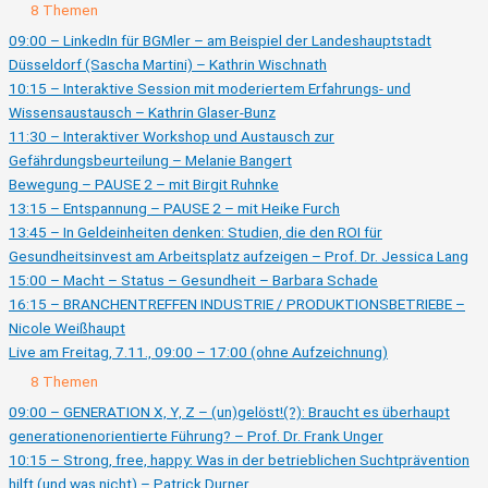
Ausklappen
Live
8 Themen
am
Donnerstag,
09:00 – LinkedIn für BGMler – am Beispiel der Landeshauptstadt
6.11.,
Düsseldorf (Sascha Martini) – Kathrin Wischnath
09:00
–
10:15 – Interaktive Session mit moderiertem Erfahrungs- und
17:00
(ohne
Wissensaustausch – Kathrin Glaser-Bunz
Aufzeichnung)
11:30 – Interaktiver Workshop und Austausch zur
Gefährdungsbeurteilung – Melanie Bangert
Bewegung – PAUSE 2 – mit Birgit Ruhnke
13:15 – Entspannung – PAUSE 2 – mit Heike Furch
13:45 – In Geldeinheiten denken: Studien, die den ROI für
Gesundheitsinvest am Arbeitsplatz aufzeigen – Prof. Dr. Jessica Lang
15:00 – Macht – Status – Gesundheit – Barbara Schade
16:15 – BRANCHENTREFFEN INDUSTRIE / PRODUKTIONSBETRIEBE –
Nicole Weißhaupt
Live am Freitag, 7.11., 09:00 – 17:00 (ohne Aufzeichnung)
Ausklappen
Live
8 Themen
am
Freitag,
09:00 – GENERATION X, Y, Z – (un)gelöst!(?): Braucht es überhaupt
7.11.,
generationenorientierte Führung? – Prof. Dr. Frank Unger
09:00
–
10:15 – Strong, free, happy: Was in der betrieblichen Suchtprävention
17:00
(ohne
hilft (und was nicht) – Patrick Durner