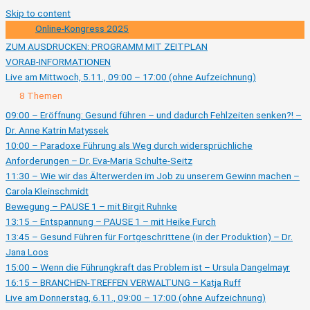
Skip to content
Online-Kongress 2025
ZUM AUSDRUCKEN: PROGRAMM MIT ZEITPLAN
VORAB-INFORMATIONEN
Live am Mittwoch, 5.11., 09:00 – 17:00 (ohne Aufzeichnung)
Ausklappen
Live
8 Themen
am
Mittwoch,
09:00 – Eröffnung: Gesund führen – und dadurch Fehlzeiten senken?! –
5.11.,
Dr. Anne Katrin Matyssek
09:00
–
10:00 – Paradoxe Führung als Weg durch widersprüchliche
17:00
(ohne
Anforderungen – Dr. Eva-Maria Schulte-Seitz
Aufzeichnung)
11:30 – Wie wir das Älterwerden im Job zu unserem Gewinn machen –
Carola Kleinschmidt
Bewegung – PAUSE 1 – mit Birgit Ruhnke
13:15 – Entspannung – PAUSE 1 – mit Heike Furch
13:45 – Gesund Führen für Fortgeschrittene (in der Produktion) – Dr.
Jana Loos
15:00 – Wenn die Führungkraft das Problem ist – Ursula Dangelmayr
16:15 – BRANCHEN-TREFFEN VERWALTUNG – Katja Ruff
Live am Donnerstag, 6.11., 09:00 – 17:00 (ohne Aufzeichnung)