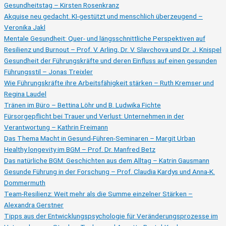
20.11.)
Gesundheitstag – Kirsten Rosenkranz
Akquise neu gedacht. KI-gestützt und menschlich überzeugend –
Veronika Jakl
Mentale Gesundheit: Quer- und längsschnittliche Perspektiven auf
Resilienz und Burnout – Prof. V. Arling, Dr. V. Slavchova und Dr. J. Knispel
Gesundheit der Führungskräfte und deren Einfluss auf einen gesunden
Führungsstil – Jonas Treixler
Wie Führungskräfte ihre Arbeitsfähigkeit stärken – Ruth Kremser und
Regina Laudel
Tränen im Büro – Bettina Löhr und B. Ludwika Fichte
Fürsorgepflicht bei Trauer und Verlust: Unternehmen in der
Verantwortung – Kathrin Freimann
Das Thema Macht in Gesund-Führen-Seminaren – Margit Urban
Healthy longevity im BGM – Prof. Dr. Manfred Betz
Das natürliche BGM: Geschichten aus dem Alltag – Katrin Gausmann
Gesunde Führung in der Forschung – Prof. Claudia Kardys und Anna-K.
Dommermuth
Team-Resilienz: Weit mehr als die Summe einzelner Stärken –
Alexandra Gerstner
Tipps aus der Entwicklungspsychologie für Veränderungsprozesse im