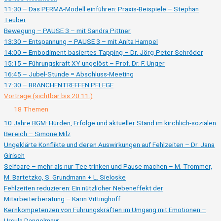
11:30 – Das PERMA-Modell einführen: Praxis-Beispiele – Stephan
Teuber
Bewegung – PAUSE 3 – mit Sandra Pittner
13:30 – Entspannung – PAUSE 3 – mit Anita Hampel
14:00 – Embodiment-basiertes Tapping – Dr. Jörg-Peter Schröder
15:15 – Führungskraft XY ungelöst – Prof. Dr. F. Unger
16:45 – Jubel-Stunde = Abschluss-Meeting
17:30 – BRANCHENTREFFEN PFLEGE
Vorträge (sichtbar bis 20.11.)
Zusammenklappen
Vorträge
18 Themen
(sichtbar
bis
10 Jahre BGM: Hürden, Erfolge und aktueller Stand im kirchlich-sozialen
20.11.)
Bereich – Simone Milz
Ungeklärte Konflikte und deren Auswirkungen auf Fehlzeiten – Dr. Jana
Girisch
Selfcare – mehr als nur Tee trinken und Pause machen – M. Trommer,
M. Bartetzko, S. Grundmann + L. Sieloske
Fehlzeiten reduzieren: Ein nützlicher Nebeneffekt der
Mitarbeiterberatung – Karin Vittinghoff
Kernkompetenzen von Führungskräften im Umgang mit Emotionen –
Ursula Dangelmayr