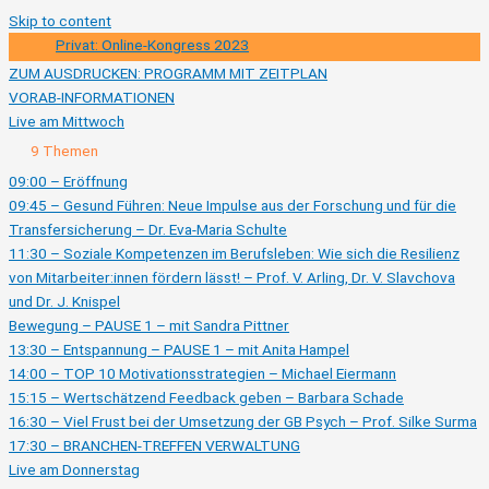
Skip to content
Privat: Online-Kongress 2023
ZUM AUSDRUCKEN: PROGRAMM MIT ZEITPLAN
VORAB-INFORMATIONEN
Live am Mittwoch
Ausklappen
Live
9 Themen
am
Mittwoch
09:00 – Eröffnung
09:45 – Gesund Führen: Neue Impulse aus der Forschung und für die
Transfersicherung – Dr. Eva-Maria Schulte
11:30 – Soziale Kompetenzen im Berufsleben: Wie sich die Resilienz
von Mitarbeiter:innen fördern lässt! – Prof. V. Arling, Dr. V. Slavchova
und Dr. J. Knispel
Bewegung – PAUSE 1 – mit Sandra Pittner
13:30 – Entspannung – PAUSE 1 – mit Anita Hampel
14:00 – TOP 10 Motivationsstrategien – Michael Eiermann
15:15 – Wertschätzend Feedback geben – Barbara Schade
16:30 – Viel Frust bei der Umsetzung der GB Psych – Prof. Silke Surma
17:30 – BRANCHEN-TREFFEN VERWALTUNG
Live am Donnerstag