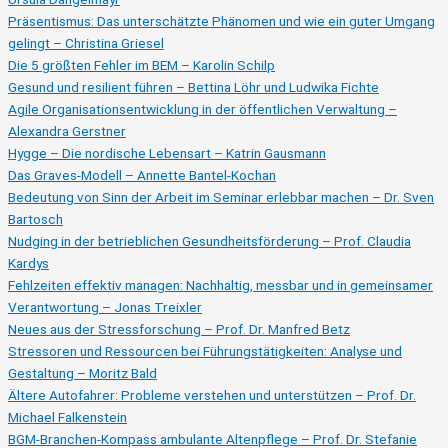
Präsentismus: Das unterschätzte Phänomen und wie ein guter Umgang
gelingt – Christina Griesel
Die 5 größten Fehler im BEM – Karolin Schilp
Gesund und resilient führen – Bettina Löhr und Ludwika Fichte
Agile Organisationsentwicklung in der öffentlichen Verwaltung –
Alexandra Gerstner
Hygge – Die nordische Lebensart – Katrin Gausmann
Das Graves-Modell – Annette Bantel-Kochan
Bedeutung von Sinn der Arbeit im Seminar erlebbar machen – Dr. Sven
Bartosch
Nudging in der betrieblichen Gesundheitsförderung – Prof. Claudia
Kardys
Fehlzeiten effektiv managen: Nachhaltig, messbar und in gemeinsamer
Verantwortung – Jonas Treixler
Neues aus der Stressforschung – Prof. Dr. Manfred Betz
Stressoren und Ressourcen bei Führungstätigkeiten: Analyse und
Gestaltung – Moritz Bald
Ältere Autofahrer: Probleme verstehen und unterstützen – Prof. Dr.
Michael Falkenstein
BGM-Branchen-Kompass ambulante Altenpflege – Prof. Dr. Stefanie