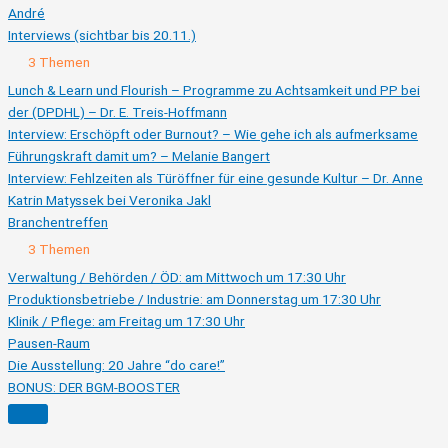
André
Interviews (sichtbar bis 20.11.)
Ausklappen
Interviews
3 Themen
(sichtbar
bis
Lunch & Learn und Flourish – Programme zu Achtsamkeit und PP bei
20.11.)
der (DPDHL) – Dr. E. Treis-Hoffmann
Interview: Erschöpft oder Burnout? – Wie gehe ich als aufmerksame
Führungskraft damit um? – Melanie Bangert
Interview: Fehlzeiten als Türöffner für eine gesunde Kultur – Dr. Anne
Katrin Matyssek bei Veronika Jakl
Branchentreffen
Ausklappen
Branchentreffen
3 Themen
Verwaltung / Behörden / ÖD: am Mittwoch um 17:30 Uhr
Produktionsbetriebe / Industrie: am Donnerstag um 17:30 Uhr
Klinik / Pflege: am Freitag um 17:30 Uhr
Pausen-Raum
Die Ausstellung: 20 Jahre “do care!”
BONUS: DER BGM-BOOSTER