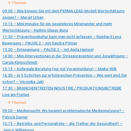
Ausklappen
Live
9 Themen
am
Donnerstag
09:00 – Wie können Sie mit dem PERMA LEAD-Modell Wertschätzung
zeigen? – Margit Urban
10:15 – Mini-Impulse für ein gesünderes Miteinander und mehr
Wertschätzung – Kathrin Glaser-Bunz
11:30 – Präventionskultur kann man nicht anfassen – Reinhard Lenz
Bewegung – PAUSE 2 – mit Sandra Pittner
13:30 – Entspannung – PAUSE 2 – mit Anita Hampel
14:00 – Mini-Interventionen in der Stressprävention und -bewältigung –
Carola Kleinschmidt
15:15 – Kollegiale Beratung (nur mit Voranmeldung) – Maike Wilk
16:30 – In 9 Schritten zur erfolgreichen Prävention – Wie weit sind Sie
schon? – Veronika Jakl
17:30 – BRANCHENTREFFEN INDUSTRIE / PRODUKTIONSBETRIEBE
Live am Freitag
Ausklappen
Live
9 Themen
am
Freitag
09:00 – Mediensucht: Wo beginnt problematische Mediennutzung? –
Patrick Durner
10:15 – Betriebs- und Personalräte – die Treiber der Gesundheit? –
Janice Williamson