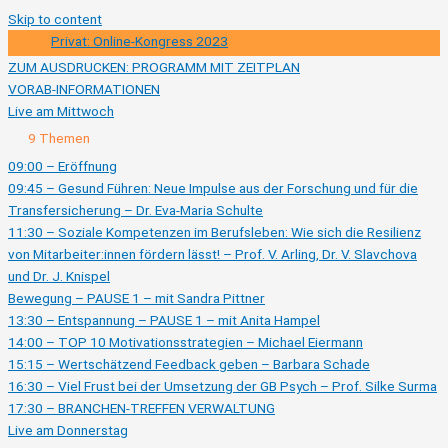
Skip to content
Privat: Online-Kongress 2023
ZUM AUSDRUCKEN: PROGRAMM MIT ZEITPLAN
VORAB-INFORMATIONEN
Live am Mittwoch
Ausklappen
Live
9 Themen
am
Mittwoch
09:00 – Eröffnung
09:45 – Gesund Führen: Neue Impulse aus der Forschung und für die
Transfersicherung – Dr. Eva-Maria Schulte
11:30 – Soziale Kompetenzen im Berufsleben: Wie sich die Resilienz
von Mitarbeiter:innen fördern lässt! – Prof. V. Arling, Dr. V. Slavchova
und Dr. J. Knispel
Bewegung – PAUSE 1 – mit Sandra Pittner
13:30 – Entspannung – PAUSE 1 – mit Anita Hampel
14:00 – TOP 10 Motivationsstrategien – Michael Eiermann
15:15 – Wertschätzend Feedback geben – Barbara Schade
16:30 – Viel Frust bei der Umsetzung der GB Psych – Prof. Silke Surma
17:30 – BRANCHEN-TREFFEN VERWALTUNG
Live am Donnerstag