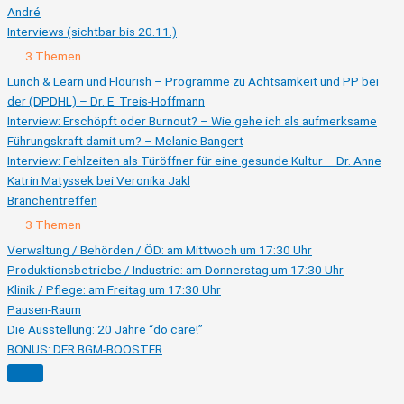
André
Interviews (sichtbar bis 20.11.)
Ausklappen
Interviews
3 Themen
(sichtbar
bis
Lunch & Learn und Flourish – Programme zu Achtsamkeit und PP bei
20.11.)
der (DPDHL) – Dr. E. Treis-Hoffmann
Interview: Erschöpft oder Burnout? – Wie gehe ich als aufmerksame
Führungskraft damit um? – Melanie Bangert
Interview: Fehlzeiten als Türöffner für eine gesunde Kultur – Dr. Anne
Katrin Matyssek bei Veronika Jakl
Branchentreffen
Ausklappen
Branchentreffen
3 Themen
Verwaltung / Behörden / ÖD: am Mittwoch um 17:30 Uhr
Produktionsbetriebe / Industrie: am Donnerstag um 17:30 Uhr
Klinik / Pflege: am Freitag um 17:30 Uhr
Pausen-Raum
Die Ausstellung: 20 Jahre “do care!”
BONUS: DER BGM-BOOSTER