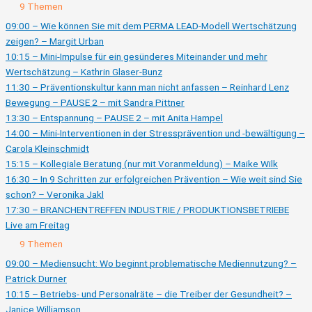
Ausklappen
Live
9 Themen
am
Donnerstag
09:00 – Wie können Sie mit dem PERMA LEAD-Modell Wertschätzung
zeigen? – Margit Urban
10:15 – Mini-Impulse für ein gesünderes Miteinander und mehr
Wertschätzung – Kathrin Glaser-Bunz
11:30 – Präventionskultur kann man nicht anfassen – Reinhard Lenz
Bewegung – PAUSE 2 – mit Sandra Pittner
13:30 – Entspannung – PAUSE 2 – mit Anita Hampel
14:00 – Mini-Interventionen in der Stressprävention und -bewältigung –
Carola Kleinschmidt
15:15 – Kollegiale Beratung (nur mit Voranmeldung) – Maike Wilk
16:30 – In 9 Schritten zur erfolgreichen Prävention – Wie weit sind Sie
schon? – Veronika Jakl
17:30 – BRANCHENTREFFEN INDUSTRIE / PRODUKTIONSBETRIEBE
Live am Freitag
Ausklappen
Live
9 Themen
am
Freitag
09:00 – Mediensucht: Wo beginnt problematische Mediennutzung? –
Patrick Durner
10:15 – Betriebs- und Personalräte – die Treiber der Gesundheit? –
Janice Williamson