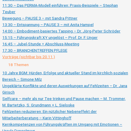
11:30 – Das PERMA-Modell einführen: Praxis-Beispiele – Stephan
Teuber
Bewegung – PAUSE 3 – mit Sandra Pittner
13:30 – Entspannung – PAUSE 3 – mit Anita Hampel
14:00 – Embodiment-basiertes Tapping – Dr. Jörg-Peter Schröder
15:15 – Führungskraft XY ungelöst – Prof. Dr. F. Unger
16:45 – Jubel-Stunde = Abschluss-Meeting
17:30 – BRANCHENTREFFEN PFLEGE
Vorträge (sichtbar bis 20.11.)
Zusammenklappen
Vorträge
18 Themen
(sichtbar
bis
10 Jahre BGM: Hürden, Erfolge und aktueller Stand im kirchlich-sozialen
20.11.)
Bereich – Simone Milz
Ungeklärte Konflikte und deren Auswirkungen auf Fehlzeiten – Dr. Jana
Girisch
Selfcare – mehr als nur Tee trinken und Pause machen – M. Trommer,
M. Bartetzko, S. Grundmann + L. Sieloske
Fehlzeiten reduzieren: Ein nützlicher Nebeneffekt der
Mitarbeiterberatung – Karin Vittinghoff
Kernkompetenzen von Führungskräften im Umgang mit Emotionen –
Ursula Dangelmayr