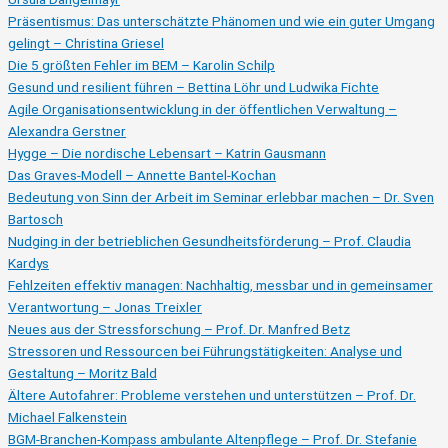
Präsentismus: Das unterschätzte Phänomen und wie ein guter Umgang
gelingt – Christina Griesel
Die 5 größten Fehler im BEM – Karolin Schilp
Gesund und resilient führen – Bettina Löhr und Ludwika Fichte
Agile Organisationsentwicklung in der öffentlichen Verwaltung –
Alexandra Gerstner
Hygge – Die nordische Lebensart – Katrin Gausmann
Das Graves-Modell – Annette Bantel-Kochan
Bedeutung von Sinn der Arbeit im Seminar erlebbar machen – Dr. Sven
Bartosch
Nudging in der betrieblichen Gesundheitsförderung – Prof. Claudia
Kardys
Fehlzeiten effektiv managen: Nachhaltig, messbar und in gemeinsamer
Verantwortung – Jonas Treixler
Neues aus der Stressforschung – Prof. Dr. Manfred Betz
Stressoren und Ressourcen bei Führungstätigkeiten: Analyse und
Gestaltung – Moritz Bald
Ältere Autofahrer: Probleme verstehen und unterstützen – Prof. Dr.
Michael Falkenstein
BGM-Branchen-Kompass ambulante Altenpflege – Prof. Dr. Stefanie