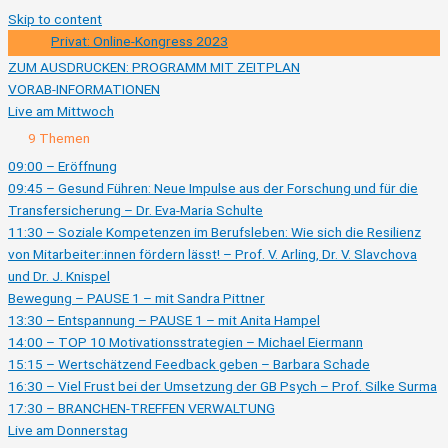
Skip to content
Privat: Online-Kongress 2023
ZUM AUSDRUCKEN: PROGRAMM MIT ZEITPLAN
VORAB-INFORMATIONEN
Live am Mittwoch
Ausklappen
Live
9 Themen
am
Mittwoch
09:00 – Eröffnung
09:45 – Gesund Führen: Neue Impulse aus der Forschung und für die
Transfersicherung – Dr. Eva-Maria Schulte
11:30 – Soziale Kompetenzen im Berufsleben: Wie sich die Resilienz
von Mitarbeiter:innen fördern lässt! – Prof. V. Arling, Dr. V. Slavchova
und Dr. J. Knispel
Bewegung – PAUSE 1 – mit Sandra Pittner
13:30 – Entspannung – PAUSE 1 – mit Anita Hampel
14:00 – TOP 10 Motivationsstrategien – Michael Eiermann
15:15 – Wertschätzend Feedback geben – Barbara Schade
16:30 – Viel Frust bei der Umsetzung der GB Psych – Prof. Silke Surma
17:30 – BRANCHEN-TREFFEN VERWALTUNG
Live am Donnerstag