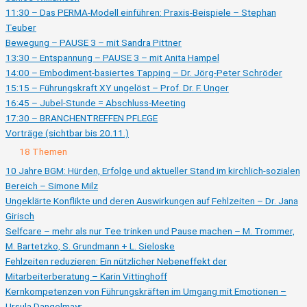
11:30 – Das PERMA-Modell einführen: Praxis-Beispiele – Stephan
Teuber
Bewegung – PAUSE 3 – mit Sandra Pittner
13:30 – Entspannung – PAUSE 3 – mit Anita Hampel
14:00 – Embodiment-basiertes Tapping – Dr. Jörg-Peter Schröder
15:15 – Führungskraft XY ungelöst – Prof. Dr. F. Unger
16:45 – Jubel-Stunde = Abschluss-Meeting
17:30 – BRANCHENTREFFEN PFLEGE
Vorträge (sichtbar bis 20.11.)
Ausklappen
Vorträge
18 Themen
(sichtbar
bis
10 Jahre BGM: Hürden, Erfolge und aktueller Stand im kirchlich-sozialen
20.11.)
Bereich – Simone Milz
Ungeklärte Konflikte und deren Auswirkungen auf Fehlzeiten – Dr. Jana
Girisch
Selfcare – mehr als nur Tee trinken und Pause machen – M. Trommer,
M. Bartetzko, S. Grundmann + L. Sieloske
Fehlzeiten reduzieren: Ein nützlicher Nebeneffekt der
Mitarbeiterberatung – Karin Vittinghoff
Kernkompetenzen von Führungskräften im Umgang mit Emotionen –
Ursula Dangelmayr