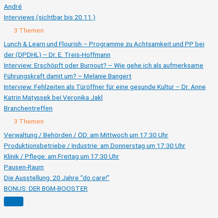
André
Interviews (sichtbar bis 20.11.)
Ausklappen
Interviews
3 Themen
(sichtbar
bis
Lunch & Learn und Flourish – Programme zu Achtsamkeit und PP bei
20.11.)
der (DPDHL) – Dr. E. Treis-Hoffmann
Interview: Erschöpft oder Burnout? – Wie gehe ich als aufmerksame
Führungskraft damit um? – Melanie Bangert
Interview: Fehlzeiten als Türöffner für eine gesunde Kultur – Dr. Anne
Katrin Matyssek bei Veronika Jakl
Branchentreffen
Ausklappen
Branchentreffen
3 Themen
Verwaltung / Behörden / ÖD: am Mittwoch um 17:30 Uhr
Produktionsbetriebe / Industrie: am Donnerstag um 17:30 Uhr
Klinik / Pflege: am Freitag um 17:30 Uhr
Pausen-Raum
Die Ausstellung: 20 Jahre “do care!”
BONUS: DER BGM-BOOSTER