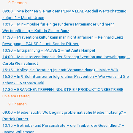
Ausklappen
Live
9 Themen
am
Donnerstag
09:00 – Wie können Sie mit dem PERMA LEAD-Modell Wertschätzung
zeigen? – Margit Urban
10:15 – Mini-Impulse für ein gesünderes Miteinander und mehr
Wertschätzung – Kathrin Glaser-Bunz
11:30 – Präventionskultur kann man nicht anfassen – Reinhard Lenz
Bewegung – PAUSE 2 – mit Sandra Pittner
13:30 – Entspannung – PAUSE 2 – mit Anita Hampel
14:00 – Mini-Interventionen in der Stressprävention und -bewältigung –
Carola Kleinschmidt
15:15 – Kollegiale Beratung (nur mit Voranmeldung) – Maike Wilk
16:30 – In 9 Schritten zur erfolgreichen Prävention – Wie weit sind Sie
schon? – Veronika Jakl
17:30 – BRANCHENTREFFEN INDUSTRIE / PRODUKTIONSBETRIEBE
Live am Freitag
Zusammenklappen
Live
9 Themen
am
Freitag
09:00 – Mediensucht: Wo beginnt problematische Mediennutzung? –
Patrick Durner
10:15 – Betriebs- und Personalräte – die Treiber der Gesundheit? –
Janice Williamson