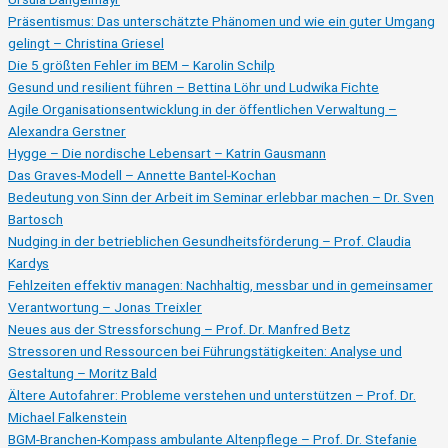
Präsentismus: Das unterschätzte Phänomen und wie ein guter Umgang
gelingt – Christina Griesel
Die 5 größten Fehler im BEM – Karolin Schilp
Gesund und resilient führen – Bettina Löhr und Ludwika Fichte
Agile Organisationsentwicklung in der öffentlichen Verwaltung –
Alexandra Gerstner
Hygge – Die nordische Lebensart – Katrin Gausmann
Das Graves-Modell – Annette Bantel-Kochan
Bedeutung von Sinn der Arbeit im Seminar erlebbar machen – Dr. Sven
Bartosch
Nudging in der betrieblichen Gesundheitsförderung – Prof. Claudia
Kardys
Fehlzeiten effektiv managen: Nachhaltig, messbar und in gemeinsamer
Verantwortung – Jonas Treixler
Neues aus der Stressforschung – Prof. Dr. Manfred Betz
Stressoren und Ressourcen bei Führungstätigkeiten: Analyse und
Gestaltung – Moritz Bald
Ältere Autofahrer: Probleme verstehen und unterstützen – Prof. Dr.
Michael Falkenstein
BGM-Branchen-Kompass ambulante Altenpflege – Prof. Dr. Stefanie