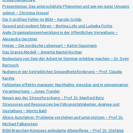
Präsentismus: Das unterschätzte Phänomen und wie ein guter Umgang
gelingt – Christina Griesel
Die 5 größten Fehler im BEM – Karolin Schilp
Gesund und resilient führen – Bettina Löhr und Ludwika Fichte
Agile Organisationsentwicklung in der öffentlichen Verwaltung –
Alexandra Gerstner
Hygge – Die nordische Lebensart – Katrin Gausmann
Das Graves-Modell – Annette Bantel-Kochan
Bedeutung von Sinn der Arbeit im Seminar erlebbar machen – Dr. Sven
Bartosch
Nudging in der betrieblichen Gesundheitsförderung – Prof. Claudia
Kardys
Fehlzeiten effektiv managen: Nachhaltig, messbar und in gemeinsamer
Verantwortung – Jonas Treixler
Neues aus der Stressforschung – Prof. Dr. Manfred Betz
Stressoren und Ressourcen bei Führungstätigkeiten: Analyse und
Gestaltung – Moritz Bald
Ältere Autofahrer: Probleme verstehen und unterstützen – Prof. Dr.
Michael Falkenstein
BGM-Branchen-Kompass ambulante Altenpflege – Prof. Dr. Stefanie