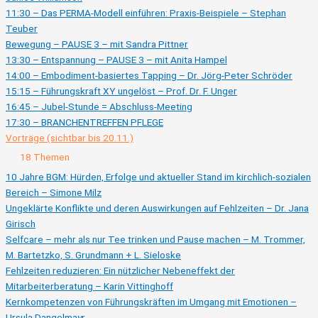
11:30 – Das PERMA-Modell einführen: Praxis-Beispiele – Stephan
Teuber
Bewegung – PAUSE 3 – mit Sandra Pittner
13:30 – Entspannung – PAUSE 3 – mit Anita Hampel
14:00 – Embodiment-basiertes Tapping – Dr. Jörg-Peter Schröder
15:15 – Führungskraft XY ungelöst – Prof. Dr. F. Unger
16:45 – Jubel-Stunde = Abschluss-Meeting
17:30 – BRANCHENTREFFEN PFLEGE
Vorträge (sichtbar bis 20.11.)
Zusammenklappen
Vorträge
18 Themen
(sichtbar
bis
10 Jahre BGM: Hürden, Erfolge und aktueller Stand im kirchlich-sozialen
20.11.)
Bereich – Simone Milz
Ungeklärte Konflikte und deren Auswirkungen auf Fehlzeiten – Dr. Jana
Girisch
Selfcare – mehr als nur Tee trinken und Pause machen – M. Trommer,
M. Bartetzko, S. Grundmann + L. Sieloske
Fehlzeiten reduzieren: Ein nützlicher Nebeneffekt der
Mitarbeiterberatung – Karin Vittinghoff
Kernkompetenzen von Führungskräften im Umgang mit Emotionen –
Ursula Dangelmayr