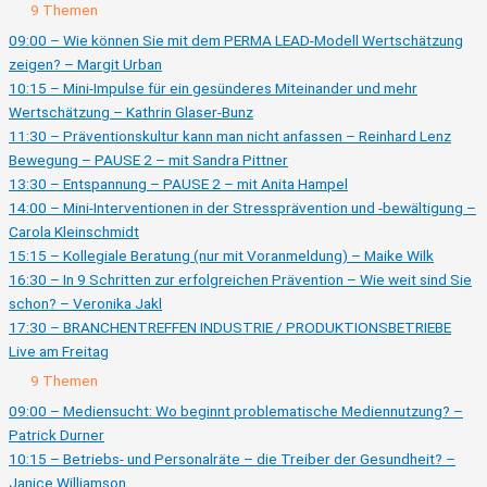
Ausklappen
Live
9 Themen
am
Donnerstag
09:00 – Wie können Sie mit dem PERMA LEAD-Modell Wertschätzung
zeigen? – Margit Urban
10:15 – Mini-Impulse für ein gesünderes Miteinander und mehr
Wertschätzung – Kathrin Glaser-Bunz
11:30 – Präventionskultur kann man nicht anfassen – Reinhard Lenz
Bewegung – PAUSE 2 – mit Sandra Pittner
13:30 – Entspannung – PAUSE 2 – mit Anita Hampel
14:00 – Mini-Interventionen in der Stressprävention und -bewältigung –
Carola Kleinschmidt
15:15 – Kollegiale Beratung (nur mit Voranmeldung) – Maike Wilk
16:30 – In 9 Schritten zur erfolgreichen Prävention – Wie weit sind Sie
schon? – Veronika Jakl
17:30 – BRANCHENTREFFEN INDUSTRIE / PRODUKTIONSBETRIEBE
Live am Freitag
Ausklappen
Live
9 Themen
am
Freitag
09:00 – Mediensucht: Wo beginnt problematische Mediennutzung? –
Patrick Durner
10:15 – Betriebs- und Personalräte – die Treiber der Gesundheit? –
Janice Williamson