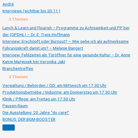
André
Interviews (sichtbar bis 20.11.)
Ausklappen
Interviews
3 Themen
(sichtbar
bis
Lunch & Learn und Flourish – Programme zu Achtsamkeit und PP bei
20.11.)
der (DPDHL) – Dr. E. Treis-Hoffmann
Interview: Erschöpft oder Burnout? – Wie gehe ich als aufmerksame
Führungskraft damit um? – Melanie Bangert
Interview: Fehlzeiten als Türöffner für eine gesunde Kultur – Dr. Anne
Katrin Matyssek bei Veronika Jakl
Branchentreffen
Ausklappen
Branchentreffen
3 Themen
Verwaltung / Behörden / ÖD: am Mittwoch um 17:30 Uhr
Produktionsbetriebe / Industrie: am Donnerstag um 17:30 Uhr
Klinik / Pflege: am Freitag um 17:30 Uhr
Pausen-Raum
Die Ausstellung: 20 Jahre “do care!”
BONUS: DER BGM-BOOSTER