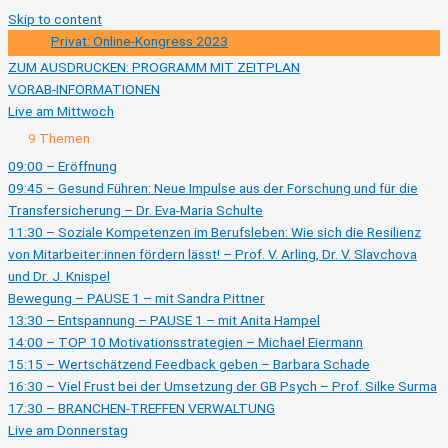
Skip to content
Privat: Online-Kongress 2023
ZUM AUSDRUCKEN: PROGRAMM MIT ZEITPLAN
VORAB-INFORMATIONEN
Live am Mittwoch
Ausklappen
Live
9 Themen
am
Mittwoch
09:00 – Eröffnung
09:45 – Gesund Führen: Neue Impulse aus der Forschung und für die
Transfersicherung – Dr. Eva-Maria Schulte
11:30 – Soziale Kompetenzen im Berufsleben: Wie sich die Resilienz
von Mitarbeiter:innen fördern lässt! – Prof. V. Arling, Dr. V. Slavchova
und Dr. J. Knispel
Bewegung – PAUSE 1 – mit Sandra Pittner
13:30 – Entspannung – PAUSE 1 – mit Anita Hampel
14:00 – TOP 10 Motivationsstrategien – Michael Eiermann
15:15 – Wertschätzend Feedback geben – Barbara Schade
16:30 – Viel Frust bei der Umsetzung der GB Psych – Prof. Silke Surma
17:30 – BRANCHEN-TREFFEN VERWALTUNG
Live am Donnerstag