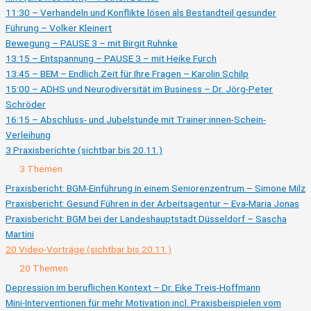
Aufzeichnung)
11:30 – Verhandeln und Konflikte lösen als Bestandteil gesunder
Führung – Volker Kleinert
Bewegung – PAUSE 3 – mit Birgit Ruhnke
13:15 – Entspannung – PAUSE 3 – mit Heike Furch
13:45 – BEM – Endlich Zeit für Ihre Fragen – Karolin Schilp
15:00 – ADHS und Neurodiversität im Business – Dr. Jörg-Peter
Schröder
16:15 – Abschluss- und Jubelstunde mit Trainer:innen-Schein-
Verleihung
3 Praxisberichte (sichtbar bis 20.11.)
Ausklappen
3
3 Themen
Praxisberichte
(sichtbar
Praxisbericht: BGM-Einführung in einem Seniorenzentrum – Simone Milz
bis
Praxisbericht: Gesund Führen in der Arbeitsagentur – Eva-Maria Jonas
20.11.)
Praxisbericht: BGM bei der Landeshauptstadt Düsseldorf – Sascha
Martini
20 Video-Vorträge (sichtbar bis 20.11.)
Zusammenklappen
20
20 Themen
Video-
Vorträge
Depression im beruflichen Kontext – Dr. Eike Treis-Hoffmann
(sichtbar
Mini-Interventionen für mehr Motivation incl. Praxisbeispielen vom
bis