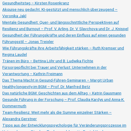
20.11.)
Gesundheitstag – Kirsten Rosenkranz
Akquise neu gedacht. KI-gestützt und menschlich überzeugend –
Veronika Jakl
Mentale Gesundheit: Quer- und längsschnittliche Perspektiven auf
Resilienz und Burnout – Prof. V. Arling, Dr. V. Slavchova und Dr. J. Knispel
Gesundheit der Führungskräfte und deren Einfluss auf einen gesunden
Führungsstil – Jonas Treixler
Wie Führungskräfte ihre Arbeitsfähigkeit stärken – Ruth Kremser und
Regina Laudel
Tränen im Büro – Bettina Löhr und B. Ludwika Fichte
Fürsorgepflicht bei Trauer und Verlust: Unternehmen in der
Verantwortung – Kathrin Freimann
Das Thema Macht in Gesund-Führen-Seminaren – Margit Urban
Healthy longevity im BGM – Prof. Dr. Manfred Betz
Das natürliche BGM: Geschichten aus dem Alltag – Katrin Gausmann
Gesunde Führung in der Forschung – Prof. Claudia Kardys und Anna-K.
Dommermuth
Team-Resilienz: Weit mehr als die Summe einzelner Stärken –
Alexandra Gerstner
Tipps aus der Entwicklungspsychologie für Veränderungsprozesse im