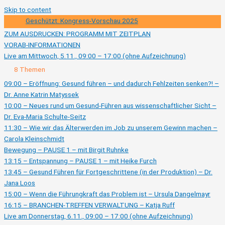
Skip to content
Geschützt: Kongress-Vorschau 2025
ZUM AUSDRUCKEN: PROGRAMM MIT ZEITPLAN
VORAB-INFORMATIONEN
Live am Mittwoch, 5.11., 09:00 – 17:00 (ohne Aufzeichnung)
Ausklappen
Live
8 Themen
am
Mittwoch,
09:00 – Eröffnung: Gesund führen – und dadurch Fehlzeiten senken?! –
5.11.,
Dr. Anne Katrin Matyssek
09:00
–
10:00 – Neues rund um Gesund-Führen aus wissenschaftlicher Sicht –
17:00
(ohne
Dr. Eva-Maria Schulte-Seitz
Aufzeichnung)
11:30 – Wie wir das Älterwerden im Job zu unserem Gewinn machen –
Carola Kleinschmidt
Bewegung – PAUSE 1 – mit Birgit Ruhnke
13:15 – Entspannung – PAUSE 1 – mit Heike Furch
13:45 – Gesund Führen für Fortgeschrittene (in der Produktion) – Dr.
Jana Loos
15:00 – Wenn die Führungkraft das Problem ist – Ursula Dangelmayr
16:15 – BRANCHEN-TREFFEN VERWALTUNG – Katja Ruff
Live am Donnerstag, 6.11., 09:00 – 17:00 (ohne Aufzeichnung)