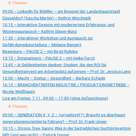
Ausklappen
Live
8 Themen
am
Donnerstag,
09:00 – LinkedIn für BGMler – am Beispiel der Landeshauptstadt
6.11.,
Düsseldorf (Sascha Martini) – Kathrin Wischnath
09:00
–
10:15 – Interaktive Session mit moderiertem Erfahrungs- und
17:00
(ohne
Wissensaustausch – Kathrin Glaser-Bunz
Aufzeichnung)
11:30 – Interaktiver Workshop und Austausch zur
Gefährdungsbeurteilung – Melanie Bangert
Bewegung – PAUSE 2 – mit Birgit Ruhnke
13:15 – Entspannung – PAUSE 2 – mit Heike Furch
13:45 – In Geldeinheiten denken: Studien, die den ROI für
Gesundheitsinvest am Arbeitsplatz aufzeigen – Prof. Dr. Jessica Lang
15:00 – Macht – Status – Gesundheit – Barbara Schade
16:15 – BRANCHENTREFFEN INDUSTRIE / PRODUKTIONSBETRIEBE –
Nicole Weißhaupt
Live am Freitag, 7.11., 09:00 – 17:00 (ohne Aufzeichnung)
Ausklappen
Live
8 Themen
am
Freitag,
09:00 – GENERATION X, Y, Z – (un)gelöst!(?): Braucht es überhaupt
7.11.,
generationenorientierte Führung? – Prof. Dr. Frank Unger
09:00
–
10:15 – Strong, free, happy: Was in der betrieblichen Suchtprävention
17:00
(ohne
hilft (und was nicht) – Patrick Durner