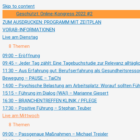
Skip to content
Geschützt: Online-Kongress 2022 #2
ZUM AUSDRUCKEN: PROGRAMM MIT ZEITPLAN
VORAB-INFORMATIONEN
Live am Dienstag
Ausklappen
Live
8 Themen
am
Dienstag
09:00 – Eröffnung
09:45 – Jeder Tag zählt: Eine Tagebuchstudie zur Relevanz alltägli
11:30 – Aus Erfahrung gut: Berufserfahrung als Gesundheitsresso
Bewegung – PAUSE – TaiChi
14:00 – Psychische Belastung am Arbeitsplatz: Worauf sollten Füh
15:15 – Führung im Dialog (WAI) – Marianne Giesert
16:30 – BRANCHENTREFFEN KLINIK / PFLEGE
17:30 – Positive Führung – Stephan Teuber
Live am Mittwoch
Zusammenklappen
Live
8 Themen
am
Mittwoch
09:00 – Passgenaue Maßnahmen – Michael Treixler