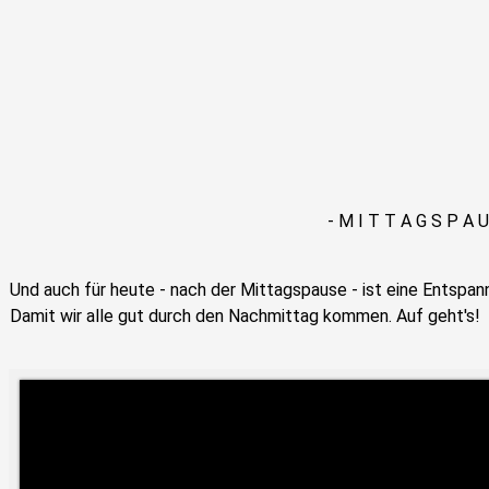
- M I T T A G S P A U
Und auch für heute - nach der Mittagspause - ist eine Entspan
Damit wir alle gut durch den Nachmittag kommen. Auf geht's!