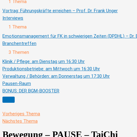
Ausklappen
Vorträge
1 Thema
(sichtbar
bis
Vortrag: Führungskräfte erreichen – Prof. Dr. Frank Unger
22.11.)
Interviews
Ausklappen
Interviews
1 Thema
Emotionsmanagement für FK in schwierigen Zeiten (DPDHL) – Dr. 
Branchentreffen
Ausklappen
Branchentreffen
3 Themen
Klinik / Pflege: am Dienstag um 16:30 Uhr
Produktionsbetriebe: am Mittwoch um 16:30 Uhr
Verwaltung / Behörden: am Donnerstag um 17:30 Uhr
Pausen-Raum
BONUS: DER BGM-BOOSTER
Vorheriges Thema
Nächstes Thema
Bewegung – PAUSE – TaiChi