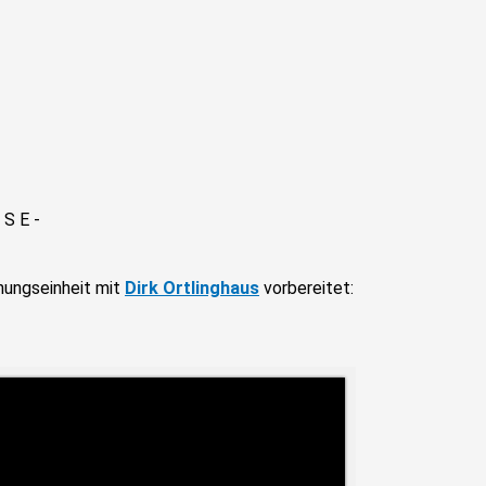
 S E -
nungseinheit mit
Dirk Ortlinghaus
vorbereitet: