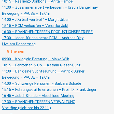
10:15 – Resilienz-Bonbons – Anita Hampel
11:30 – Zusammenarbeit verbessern – Ursula Dangelmayr
Bewegung – PAUSE – TaiChi
14:00 – „Du bist wertvoll“ – Margit Urban
15:15 – BGM verkaufen – Veronika Jakl
16:30 – BRANCHENTREFFEN PRODUKTIONSBETRIEBE
17:30 – Ideen für das beste BGM – Andreas Bley
Live am Donnerstag
Ausklappen
Live
8 Themen
am
Donnerstag
09:00 – Kollegiale Beratung – Maike Wilk
10:15 – Fehlzeiten & Co. – Kathrin Glaser-Bunz
11:30 – Der kleine Suchtsauhund – Patrick Durner
Bewegung – PAUSE – TaiChi
14:00 – Schwierige Personen – Barbara Schade
15:15 – Führungskräfte erreichen – Prof. Dr. Frank Unger
16:45 – Jubel-Stunde = Abschluss-Meeting
17:30 – BRANCHENTREFFEN VERWALTUNG
Vorträge (sichtbar bis 22.11.)