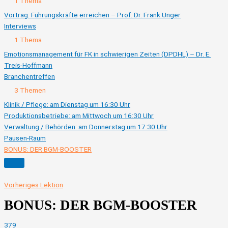
Ausklappen
Vorträge
1 Thema
(sichtbar
bis
Vortrag: Führungskräfte erreichen – Prof. Dr. Frank Unger
22.11.)
Interviews
Ausklappen
Interviews
1 Thema
Emotionsmanagement für FK in schwierigen Zeiten (DPDHL) – Dr. E.
Treis-Hoffmann
Branchentreffen
Ausklappen
Branchentreffen
3 Themen
Klinik / Pflege: am Dienstag um 16:30 Uhr
Produktionsbetriebe: am Mittwoch um 16:30 Uhr
Verwaltung / Behörden: am Donnerstag um 17:30 Uhr
Pausen-Raum
BONUS: DER BGM-BOOSTER
Vorheriges Lektion
BONUS: DER BGM-BOOSTER
379