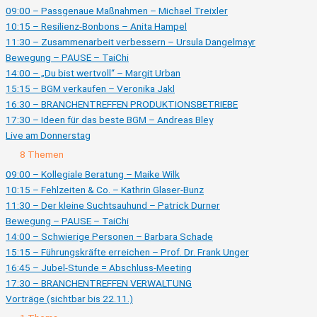
Mittwoch
09:00 – Passgenaue Maßnahmen – Michael Treixler
10:15 – Resilienz-Bonbons – Anita Hampel
11:30 – Zusammenarbeit verbessern – Ursula Dangelmayr
Bewegung – PAUSE – TaiChi
14:00 – „Du bist wertvoll“ – Margit Urban
15:15 – BGM verkaufen – Veronika Jakl
16:30 – BRANCHENTREFFEN PRODUKTIONSBETRIEBE
17:30 – Ideen für das beste BGM – Andreas Bley
Live am Donnerstag
Ausklappen
Live
8 Themen
am
Donnerstag
09:00 – Kollegiale Beratung – Maike Wilk
10:15 – Fehlzeiten & Co. – Kathrin Glaser-Bunz
11:30 – Der kleine Suchtsauhund – Patrick Durner
Bewegung – PAUSE – TaiChi
14:00 – Schwierige Personen – Barbara Schade
15:15 – Führungskräfte erreichen – Prof. Dr. Frank Unger
16:45 – Jubel-Stunde = Abschluss-Meeting
17:30 – BRANCHENTREFFEN VERWALTUNG
Vorträge (sichtbar bis 22.11.)