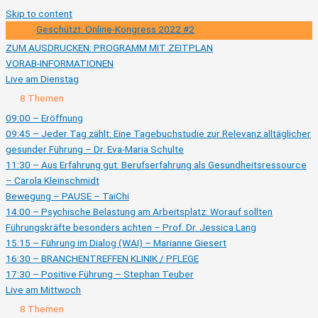
Skip to content
Geschützt: Online-Kongress 2022 #2
ZUM AUSDRUCKEN: PROGRAMM MIT ZEITPLAN
VORAB-INFORMATIONEN
Live am Dienstag
Ausklappen
Live
8 Themen
am
Dienstag
09:00 – Eröffnung
09:45 – Jeder Tag zählt: Eine Tagebuchstudie zur Relevanz alltäglicher
gesunder Führung – Dr. Eva-Maria Schulte
11:30 – Aus Erfahrung gut: Berufserfahrung als Gesundheitsressource
– Carola Kleinschmidt
Bewegung – PAUSE – TaiChi
14:00 – Psychische Belastung am Arbeitsplatz: Worauf sollten
Führungskräfte besonders achten – Prof. Dr. Jessica Lang
15:15 – Führung im Dialog (WAI) – Marianne Giesert
16:30 – BRANCHENTREFFEN KLINIK / PFLEGE
17:30 – Positive Führung – Stephan Teuber
Live am Mittwoch
Ausklappen
Live
8 Themen
am