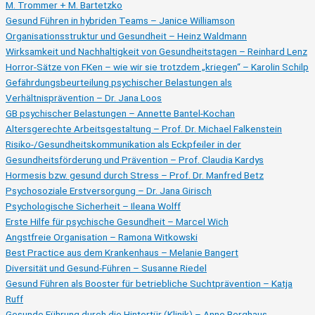
M. Trommer + M. Bartetzko
Gesund Führen in hybriden Teams – Janice Williamson
Organisationsstruktur und Gesundheit – Heinz Waldmann
Wirksamkeit und Nachhaltigkeit von Gesundheitstagen – Reinhard Lenz
Horror-Sätze von FKen – wie wir sie trotzdem „kriegen“ – Karolin Schilp
Gefährdungsbeurteilung psychischer Belastungen als
Verhältnisprävention – Dr. Jana Loos
GB psychischer Belastungen – Annette Bantel-Kochan
Altersgerechte Arbeitsgestaltung – Prof. Dr. Michael Falkenstein
Risiko-/Gesundheitskommunikation als Eckpfeiler in der
Gesundheitsförderung und Prävention – Prof. Claudia Kardys
Hormesis bzw. gesund durch Stress – Prof. Dr. Manfred Betz
Psychosoziale Erstversorgung – Dr. Jana Girisch
Psychologische Sicherheit – Ileana Wolff
Erste Hilfe für psychische Gesundheit – Marcel Wich
Angstfreie Organisation – Ramona Witkowski
Best Practice aus dem Krankenhaus – Melanie Bangert
Diversität und Gesund-Führen – Susanne Riedel
Gesund Führen als Booster für betriebliche Suchtprävention – Katja
Ruff
Gesunde Führung durch die Hintertür (Klinik) – Anne Berghaus