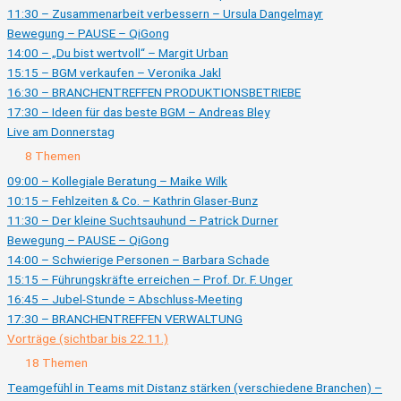
11:30 – Zusammenarbeit verbessern – Ursula Dangelmayr
Bewegung – PAUSE – QiGong
14:00 – „Du bist wertvoll“ – Margit Urban
15:15 – BGM verkaufen – Veronika Jakl
16:30 – BRANCHENTREFFEN PRODUKTIONSBETRIEBE
17:30 – Ideen für das beste BGM – Andreas Bley
Live am Donnerstag
Ausklappen
Live
8 Themen
am
Donnerstag
09:00 – Kollegiale Beratung – Maike Wilk
10:15 – Fehlzeiten & Co. – Kathrin Glaser-Bunz
11:30 – Der kleine Suchtsauhund – Patrick Durner
Bewegung – PAUSE – QiGong
14:00 – Schwierige Personen – Barbara Schade
15:15 – Führungskräfte erreichen – Prof. Dr. F. Unger
16:45 – Jubel-Stunde = Abschluss-Meeting
17:30 – BRANCHENTREFFEN VERWALTUNG
Vorträge (sichtbar bis 22.11.)
Zusammenklappen
Vorträge
18 Themen
(sichtbar
bis
Teamgefühl in Teams mit Distanz stärken (verschiedene Branchen) –
22.11.)