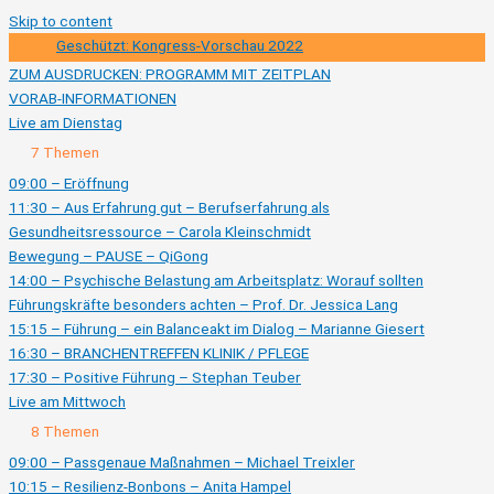
Skip to content
Geschützt: Kongress-Vorschau 2022
ZUM AUSDRUCKEN: PROGRAMM MIT ZEITPLAN
VORAB-INFORMATIONEN
Live am Dienstag
Ausklappen
Live
7 Themen
am
Dienstag
09:00 – Eröffnung
11:30 – Aus Erfahrung gut – Berufserfahrung als
Gesundheitsressource – Carola Kleinschmidt
Bewegung – PAUSE – QiGong
14:00 – Psychische Belastung am Arbeitsplatz: Worauf sollten
Führungskräfte besonders achten – Prof. Dr. Jessica Lang
15:15 – Führung – ein Balanceakt im Dialog – Marianne Giesert
16:30 – BRANCHENTREFFEN KLINIK / PFLEGE
17:30 – Positive Führung – Stephan Teuber
Live am Mittwoch
Ausklappen
Live
8 Themen
am
Mittwoch
09:00 – Passgenaue Maßnahmen – Michael Treixler
10:15 – Resilienz-Bonbons – Anita Hampel