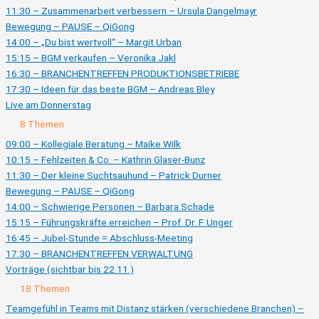
11:30 – Zusammenarbeit verbessern – Ursula Dangelmayr
Bewegung – PAUSE – QiGong
14:00 – „Du bist wertvoll“ – Margit Urban
15:15 – BGM verkaufen – Veronika Jakl
16:30 – BRANCHENTREFFEN PRODUKTIONSBETRIEBE
17:30 – Ideen für das beste BGM – Andreas Bley
Live am Donnerstag
Ausklappen
Live
8 Themen
am
Donnerstag
09:00 – Kollegiale Beratung – Maike Wilk
10:15 – Fehlzeiten & Co. – Kathrin Glaser-Bunz
11:30 – Der kleine Suchtsauhund – Patrick Durner
Bewegung – PAUSE – QiGong
14:00 – Schwierige Personen – Barbara Schade
15:15 – Führungskräfte erreichen – Prof. Dr. F. Unger
16:45 – Jubel-Stunde = Abschluss-Meeting
17:30 – BRANCHENTREFFEN VERWALTUNG
Vorträge (sichtbar bis 22.11.)
Ausklappen
Vorträge
18 Themen
(sichtbar
bis
Teamgefühl in Teams mit Distanz stärken (verschiedene Branchen) –
22.11.)