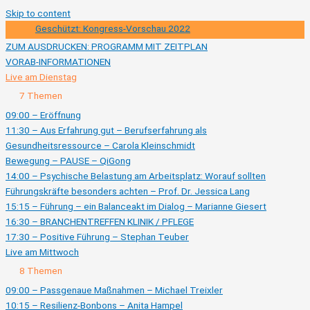
Skip to content
Geschützt: Kongress-Vorschau 2022
ZUM AUSDRUCKEN: PROGRAMM MIT ZEITPLAN
VORAB-INFORMATIONEN
Live am Dienstag
Zusammenklappen
Live
7 Themen
am
Dienstag
09:00 – Eröffnung
11:30 – Aus Erfahrung gut – Berufserfahrung als
Gesundheitsressource – Carola Kleinschmidt
Bewegung – PAUSE – QiGong
14:00 – Psychische Belastung am Arbeitsplatz: Worauf sollten
Führungskräfte besonders achten – Prof. Dr. Jessica Lang
15:15 – Führung – ein Balanceakt im Dialog – Marianne Giesert
16:30 – BRANCHENTREFFEN KLINIK / PFLEGE
17:30 – Positive Führung – Stephan Teuber
Live am Mittwoch
Ausklappen
Live
8 Themen
am
Mittwoch
09:00 – Passgenaue Maßnahmen – Michael Treixler
10:15 – Resilienz-Bonbons – Anita Hampel