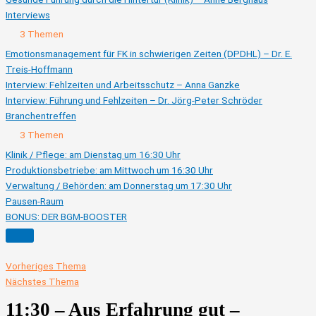
Interviews
Ausklappen
Interviews
3 Themen
Emotionsmanagement für FK in schwierigen Zeiten (DPDHL) – Dr. E.
Treis-Hoffmann
Interview: Fehlzeiten und Arbeitsschutz – Anna Ganzke
Interview: Führung und Fehlzeiten – Dr. Jörg-Peter Schröder
Branchentreffen
Ausklappen
Branchentreffen
3 Themen
Klinik / Pflege: am Dienstag um 16:30 Uhr
Produktionsbetriebe: am Mittwoch um 16:30 Uhr
Verwaltung / Behörden: am Donnerstag um 17:30 Uhr
Pausen-Raum
BONUS: DER BGM-BOOSTER
Vorheriges Thema
Nächstes Thema
11:30 – Aus Erfahrung gut –