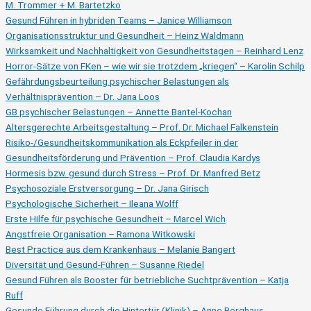
M. Trommer + M. Bartetzko
Gesund Führen in hybriden Teams – Janice Williamson
Organisationsstruktur und Gesundheit – Heinz Waldmann
Wirksamkeit und Nachhaltigkeit von Gesundheitstagen – Reinhard Lenz
Horror-Sätze von FKen – wie wir sie trotzdem „kriegen“ – Karolin Schilp
Gefährdungsbeurteilung psychischer Belastungen als
Verhältnisprävention – Dr. Jana Loos
GB psychischer Belastungen – Annette Bantel-Kochan
Altersgerechte Arbeitsgestaltung – Prof. Dr. Michael Falkenstein
Risiko-/Gesundheitskommunikation als Eckpfeiler in der
Gesundheitsförderung und Prävention – Prof. Claudia Kardys
Hormesis bzw. gesund durch Stress – Prof. Dr. Manfred Betz
Psychosoziale Erstversorgung – Dr. Jana Girisch
Psychologische Sicherheit – Ileana Wolff
Erste Hilfe für psychische Gesundheit – Marcel Wich
Angstfreie Organisation – Ramona Witkowski
Best Practice aus dem Krankenhaus – Melanie Bangert
Diversität und Gesund-Führen – Susanne Riedel
Gesund Führen als Booster für betriebliche Suchtprävention – Katja
Ruff
Gesunde Führung durch die Hintertür (Klinik) – Anne Berghaus