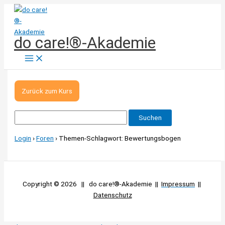
Zum
Inhalt
springen
do care!®-Akademie
Zurück zum Kurs
Suchen
nach:
Login
›
Foren
›
Themen-Schlagwort: Bewertungsbogen
Copyright © 2026 || do care!®-Akademie ||
Impressum
||
Datenschutz