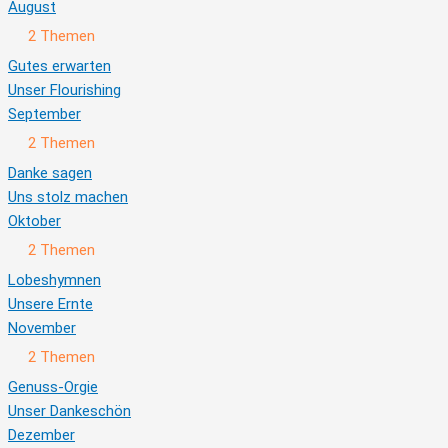
August
Ausklappen
August
2 Themen
Gutes erwarten
Unser Flourishing
September
Ausklappen
September
2 Themen
Danke sagen
Uns stolz machen
Oktober
Ausklappen
Oktober
2 Themen
Lobeshymnen
Unsere Ernte
November
Ausklappen
November
2 Themen
Genuss-Orgie
Unser Dankeschön
Dezember