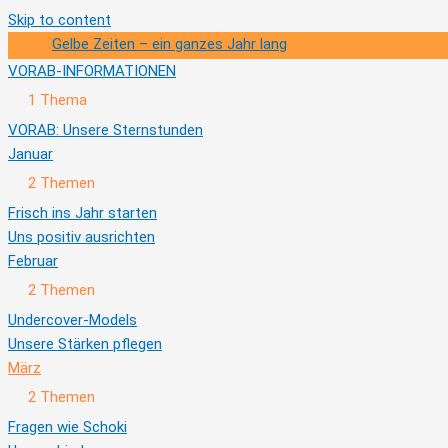
Skip to content
Gelbe Zeiten – ein ganzes Jahr lang
VORAB-INFORMATIONEN
Ausklappen
VORAB-
1 Thema
INFORMATIONEN
VORAB: Unsere Sternstunden
Januar
Ausklappen
Januar
2 Themen
Frisch ins Jahr starten
Uns positiv ausrichten
Februar
Ausklappen
Februar
2 Themen
Undercover-Models
Unsere Stärken pflegen
März
Zusammenklappen
März
2 Themen
Fragen wie Schoki