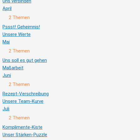
Uns verbinden
April
Ausklappen
April
2 Themen
Pssst! Geheimnis!
Unsere Werte
Mai
Ausklappen
Mai
2 Themen
Uns soll es gut gehen
Maßarbeit
Juni
Ausklappen
Juni
2 Themen
Rezept-Verschreibung
Unsere Team-Kurve
Juli
Ausklappen
Juli
2 Themen
Komplimente-Kiste
Unser Stärken-Puzzle